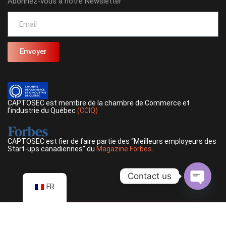
Abonnez-vous à notre Newsletter
Envoyer
CAPTOSEC est membre de la chambre de Commerce et
l’industrie du Québec
(CCIQ)
CAPTOSEC est fier de faire partie des “Meilleurs employeurs des
Start-ups canadiennes” du
Magazine Forbes.
Contact us
FR
Open ch
©
2026
CAPTOSEC, Inc., Tous droits réservés. |
Politique de